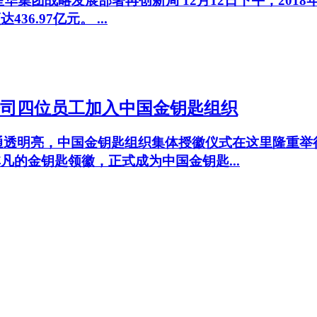
华集团战略发展部署再创新局 12月12日下午，20
.97亿元。 ...
司四位员工加入中国金钥匙组织
厅，通透明亮，中国金钥匙组织集体授徽仪式在这里隆重
的金钥匙领徽，正式成为中国金钥匙...