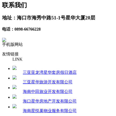
联系我们
地址：海口市海秀中路51-1号星华大厦20层
电话：0898-66766228
手机版网站
友情链接
LINK
三亚亚龙湾星华套房假日酒店
三亚星华旅游开发有限公司
海南中田旅业开发有限公司
海口星华房地产开发有限公司
海南星悦巢物业服务有限公司