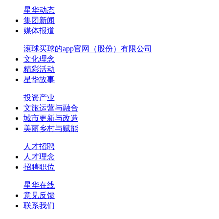
星华动态
集团新闻
媒体报道
滚球买球的app官网（股份）有限公司
文化理念
精彩活动
星华故事
投资产业
文旅运营与融合
城市更新与改造
美丽乡村与赋能
人才招聘
人才理念
招聘职位
星华在线
意见反馈
联系我们