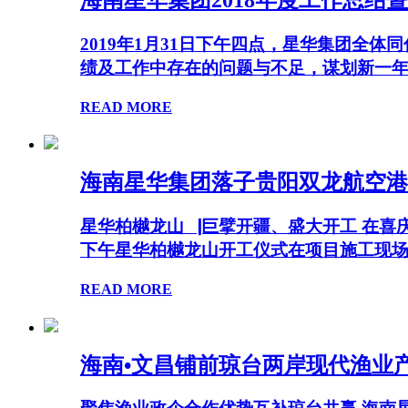
2019年1月31日下午四点，星华集团全
绩及工作中存在的问题与不足，谋划新一年发
READ MORE
海南星华集团落子贵阳双龙航空港
星华柏樾龙山▕巨擘开疆、盛大开工 在喜庆
下午星华柏樾龙山开工仪式在项目施工现场隆
READ MORE
海南•文昌铺前琼台两岸现代渔业