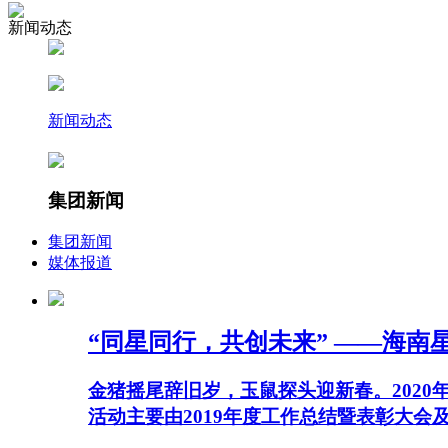
新闻动态
新闻动态
集团新闻
集团新闻
媒体报道
“同星同行，共创未来” ——海南
金猪摇尾辞旧岁，玉鼠探头迎新春。2020
活动主要由2019年度工作总结暨表彰大会及2