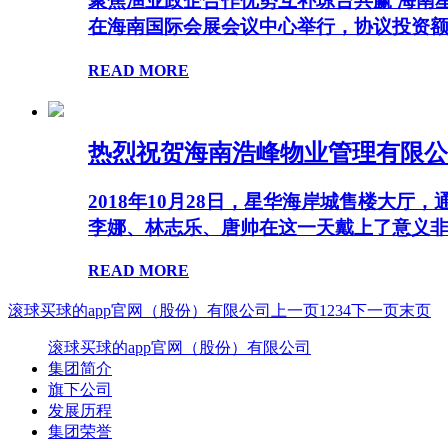
聚焦渔业政企合作优势互补琼台共赢 海南星
在海南国际会展会议中心举行，协议投资额达436
READ MORE
热烈祝贺海南浩峰物业管理有限公
2018年10月28日，星华海岸城售楼大
李娜、林志乐、唐帅在这一天戴上了意义非凡
READ MORE
滚球买球的app官网（股份）有限公司
上一页
1
2
3
4
下一页
末页
滚球买球的app官网（股份）有限公司
集团简介
旗下公司
发展历程
集团荣誉