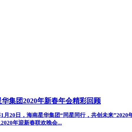
星华集团2020年新春年会精彩回顾
年1月20日，海南星华集团“同星同行，共创未来”20
020年迎新春联欢晚会...