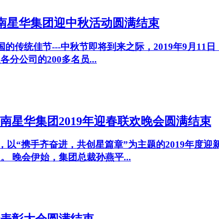
年海南星华集团迎中秋活动圆满结束
的传统佳节---中秋节即将到来之际，2019年9月1
公司的200多名员...
南星华集团2019年迎春联欢晚会圆满结束
1日，以“携手齐奋进，共创星篇章”为主题的2019年
 晚会伊始，集团总裁孙燕平...
暨表彰大会圆满结束