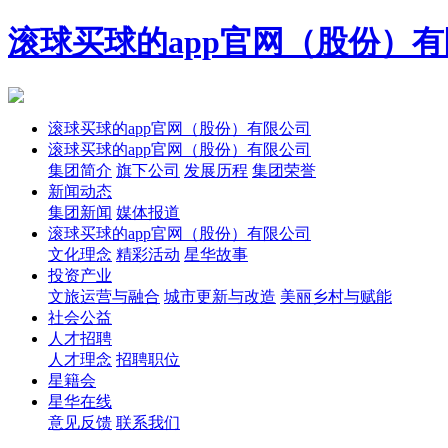
滚球买球的app官网（股份）
滚球买球的app官网（股份）有限公司
滚球买球的app官网（股份）有限公司
集团简介
旗下公司
发展历程
集团荣誉
新闻动态
集团新闻
媒体报道
滚球买球的app官网（股份）有限公司
文化理念
精彩活动
星华故事
投资产业
文旅运营与融合
城市更新与改造
美丽乡村与赋能
社会公益
人才招聘
人才理念
招聘职位
星籍会
星华在线
意见反馈
联系我们